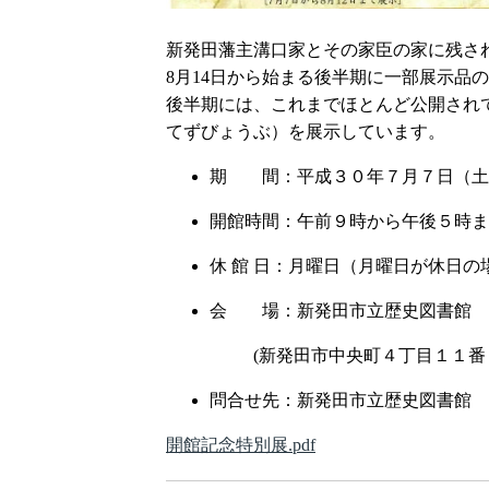
新発田藩主溝口家とその家臣の家に残さ
8月14日から始まる後半期に一部展示品
後半期には、これまでほとんど公開され
てずびょうぶ）を展示しています。
期 間：平成３０年７月７日（土
開館時間：午前９時から午後５時ま
休 館 日：月曜日（月曜日が休日
会 場：新発田市立歴史図書館 
(新発田市中央町４丁目１１番
問合せ先：新発田市立歴史図書館 TEL/0
開館記念特別展.pdf