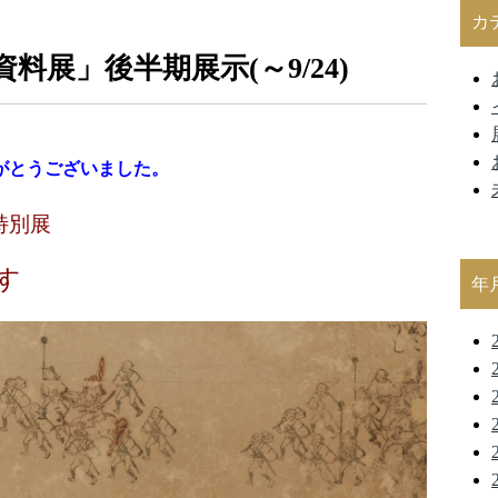
カ
展」後半期展示(～9/24)
がとうございました。
特別展
す
年