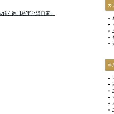
カ
み解く徳川将軍と溝口家」
年