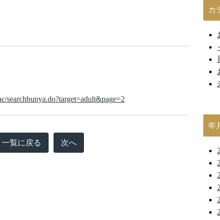
カ
ac/searchbunya.do?target=adult&page=2
年
一覧に戻る
次へ