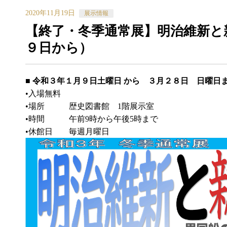
2020年11月19日
展示情報
【終了・冬季通常展】明治維新と
９日から）
■
令和３年１月９日土曜日 から ３月２８日 日曜日
•入場無料
•場所 歴史図書館 1階展示室
•時間 午前9時から午後5時まで
•休館日 毎週月曜日